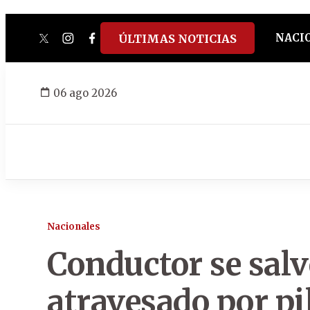
NACI
ÚLTIMAS NOTICIAS
twitter
instagram
facebook
tiktok
youtube
spotify
06 ago 2026
Nacionales
Conductor se salv
atravesado por pi