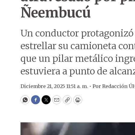
Ñeembucú
Un conductor protagonizó u
estrellar su camioneta con
que un pilar metálico ingr
estuviera a punto de alcanz
Diciembre 21, 2025 11:51 a. m. •
Por
Redacción Ú
WhatsApp
Facebook
Twitter
Email
Copy
Print