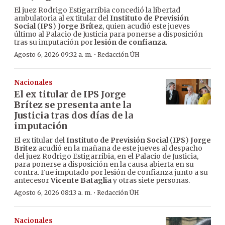
El juez Rodrigo Estigarribia concedió la libertad
ambulatoria al ex titular del
Instituto de Previsión
Social
(
IPS
)
Jorge Brítez
, quien acudió este jueves
último al Palacio de Justicia para ponerse a disposición
tras su imputación por
lesión de confianza
.
·
Agosto 6, 2026 09:32 a. m.
Redacción ÚH
Nacionales
El ex titular de IPS Jorge
Brítez se presenta ante la
Justicia tras dos días de la
imputación
El ex titular del
Instituto de Previsión Social
(
IPS
)
Jorge
Britez
acudió en la mañana de este jueves al despacho
del juez Rodrigo Estigarribia, en el Palacio de Justicia,
para ponerse a disposición en la causa abierta en su
contra. Fue imputado por lesión de confianza junto a su
antecesor
Vicente Bataglia
y otras siete personas.
·
Agosto 6, 2026 08:13 a. m.
Redacción ÚH
Nacionales