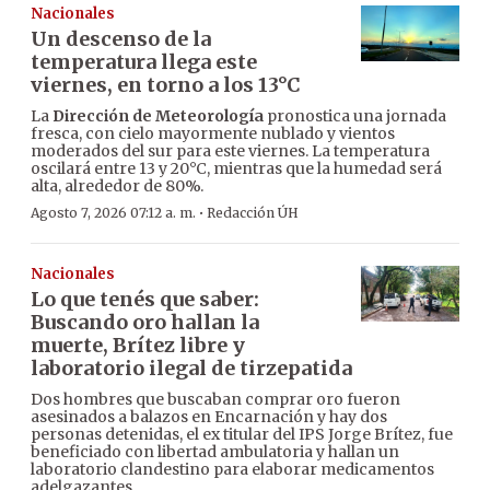
Nacionales
Un descenso de la
temperatura llega este
viernes, en torno a los 13°C
La
Dirección de Meteorología
pronostica una jornada
fresca, con cielo mayormente nublado y vientos
moderados del sur para este viernes. La temperatura
oscilará entre 13 y 20°C, mientras que la humedad será
alta, alrededor de 80%.
·
Agosto 7, 2026 07:12 a. m.
Redacción ÚH
Nacionales
Lo que tenés que saber:
Buscando oro hallan la
muerte, Brítez libre y
laboratorio ilegal de tirzepatida
Dos hombres que buscaban comprar oro fueron
asesinados a balazos en Encarnación y hay dos
personas detenidas, el ex titular del IPS Jorge Brítez, fue
beneficiado con libertad ambulatoria y hallan un
laboratorio clandestino para elaborar medicamentos
adelgazantes.