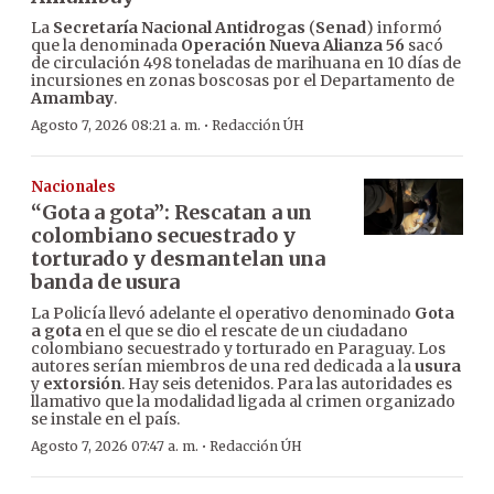
La
Secretaría Nacional Antidrogas
(
Senad
) informó
que la denominada
Operación Nueva Alianza 56
sacó
de circulación 498 toneladas de marihuana en 10 días de
incursiones en zonas boscosas por el Departamento de
Amambay
.
·
Agosto 7, 2026 08:21 a. m.
Redacción ÚH
Nacionales
“Gota a gota”: Rescatan a un
colombiano secuestrado y
torturado y desmantelan una
banda de usura
La Policía llevó adelante el operativo denominado
Gota
a gota
en el que se dio el rescate de un ciudadano
colombiano secuestrado y torturado en Paraguay. Los
autores serían miembros de una red dedicada a la
usura
y
extorsión
. Hay seis detenidos. Para las autoridades es
llamativo que la modalidad ligada al crimen organizado
se instale en el país.
·
Agosto 7, 2026 07:47 a. m.
Redacción ÚH