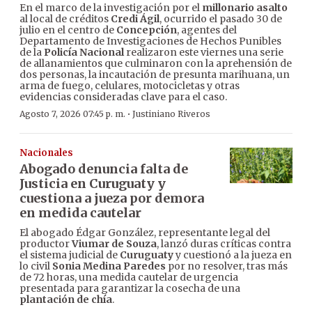
En el marco de la investigación por el
millonario asalto
al local de créditos
Credi Ágil
, ocurrido el pasado 30 de
julio en el centro de
Concepción
, agentes del
Departamento de Investigaciones de Hechos Punibles
de la
Policía Nacional
realizaron este viernes una serie
de allanamientos que culminaron con la aprehensión de
dos personas, la incautación de presunta marihuana, un
arma de fuego, celulares, motocicletas y otras
evidencias consideradas clave para el caso.
·
Agosto 7, 2026 07:45 p. m.
Justiniano Riveros
Nacionales
Abogado denuncia falta de
Justicia en Curuguaty y
cuestiona a jueza por demora
en medida cautelar
El abogado Édgar González, representante legal del
productor
Viumar de Souza
, lanzó duras críticas contra
el sistema judicial de
Curuguaty
y cuestionó a la jueza en
lo civil
Sonia Medina Paredes
por no resolver, tras más
de 72 horas, una medida cautelar de urgencia
presentada para garantizar la cosecha de una
plantación de chía
.