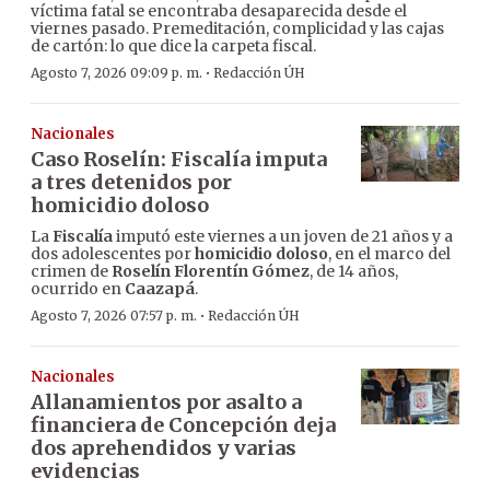
víctima fatal se encontraba desaparecida desde el
viernes pasado. Premeditación, complicidad y las cajas
de cartón: lo que dice la carpeta fiscal.
·
Agosto 7, 2026 09:09 p. m.
Redacción ÚH
Nacionales
Caso Roselín: Fiscalía imputa
a tres detenidos por
homicidio doloso
La
Fiscalía
imputó este viernes a un joven de 21 años y a
dos adolescentes por
homicidio doloso
, en el marco del
crimen de
Roselín Florentín Gómez
, de 14 años,
ocurrido en
Caazapá
.
·
Agosto 7, 2026 07:57 p. m.
Redacción ÚH
Nacionales
Allanamientos por asalto a
financiera de Concepción deja
dos aprehendidos y varias
evidencias