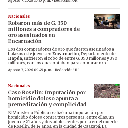
·
Agosto 7, 2026 10:35 p. m.
Redacción ÚH
Nacionales
Robaron más de G. 350
millones a compradores de
oro asesinados en
Encarnación
Los dos compradores de oro que fueron asesinados a
balazos este jueves en
Encarnación
, Departamento de
Itapúa
, sufrieron el robo de entre G. 350 millones y 370
millones, con los que contaban para comprar oro.
·
Agosto 7, 2026 09:45 p. m.
Redacción ÚH
Nacionales
Caso Roselín: Imputación por
homicidio doloso apunta a
premeditación y complicidad
El Ministerio Público realizó una imputación por
homicidio doloso contra tres personas, entre ellas, un
joven de 21 años y dos adolescentes por la cruel muerte
de Roselín, de 14 años, en la ciudad de Caazapá. La