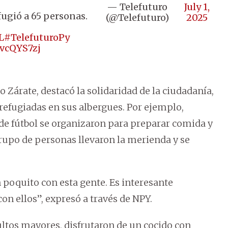
— Telefuturo
July 1,
fugió a 65 personas.
(@Telefuturo)
2025
L
#TelefuturoPy
cvcQYS7zj
 Zárate, destacó la solidaridad de la ciudadanía,
refugiadas en sus albergues. Por ejemplo,
de fútbol se organizaron para preparar comida y
rupo de personas llevaron la merienda y se
 poquito con esta gente. Es interesante
on ellos”, expresó a través de NPY.
ltos mayores, disfrutaron de un cocido con