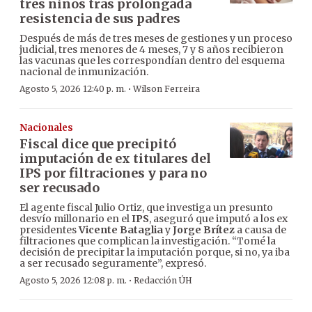
tres niños tras prolongada
resistencia de sus padres
Después de más de tres meses de gestiones y un proceso
judicial, tres menores de 4 meses, 7 y 8 años recibieron
las vacunas que les correspondían dentro del esquema
nacional de inmunización.
·
Agosto 5, 2026 12:40 p. m.
Wilson Ferreira
Nacionales
Fiscal dice que precipitó
imputación de ex titulares del
IPS por filtraciones y para no
ser recusado
El agente fiscal Julio Ortiz, que investiga un presunto
desvío millonario en el
IPS
, aseguró que imputó a los ex
presidentes
Vicente Bataglia
y
Jorge Brítez
a causa de
filtraciones que complican la investigación. “Tomé la
decisión de precipitar la imputación porque, si no, ya iba
a ser recusado seguramente”, expresó.
·
Agosto 5, 2026 12:08 p. m.
Redacción ÚH