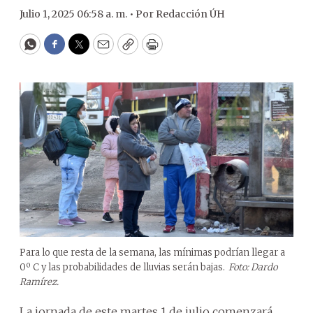
Julio 1, 2025 06:58 a. m. •
Por
Redacción ÚH
WhatsApp
Facebook
Twitter
Email
Copy
Print
Para lo que resta de la semana, las mínimas podrían llegar a
0º C y las probabilidades de lluvias serán bajas.
Foto: Dardo
Ramírez.
La jornada de este martes 1 de julio comenzará