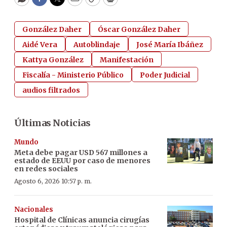
WhatsApp
Facebook
Twitter
Email
Copy
Print
González Daher
Óscar González Daher
Aidé Vera
Autoblindaje
José María Ibáñez
Kattya González
Manifestación
Fiscalía - Ministerio Público
Poder Judicial
audios filtrados
Últimas Noticias
Mundo
Meta debe pagar USD 567 millones a
estado de EEUU por caso de menores
en redes sociales
Agosto 6, 2026 10:57 p. m.
Nacionales
Hospital de Clínicas anuncia cirugías