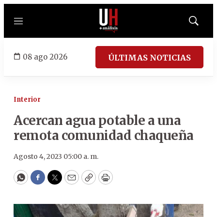
Menú
Mostrar
búsqued
08 ago 2026
ÚLTIMAS NOTICIAS
Interior
Acercan agua potable a una
remota comunidad chaqueña
Agosto 4, 2023 05:00 a. m.
WhatsApp
Facebook
Twitter
Email
Copy
Print