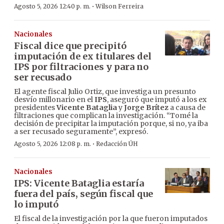
·
Agosto 5, 2026 12:40 p. m.
Wilson Ferreira
Nacionales
Fiscal dice que precipitó
imputación de ex titulares del
IPS por filtraciones y para no
ser recusado
El agente fiscal Julio Ortiz, que investiga un presunto
desvío millonario en el
IPS
, aseguró que imputó a los ex
presidentes
Vicente Bataglia
y
Jorge Brítez
a causa de
filtraciones que complican la investigación. “Tomé la
decisión de precipitar la imputación porque, si no, ya iba
a ser recusado seguramente”, expresó.
·
Agosto 5, 2026 12:08 p. m.
Redacción ÚH
Nacionales
IPS: Vicente Bataglia estaría
fuera del país, según fiscal que
lo imputó
El fiscal de la investigación por la que fueron imputados