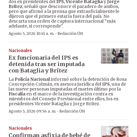
dos ex presidentes del
IPS
,
Vicente Bataglia
y
Jorge
Brítez
, señaló que desconoce el paradero de ambos,
pero que afirmó a la prensa que extraoficialmente le
dijeron que el primero estaría fuera del país. No
descarta una orden de captura internacional “más
adelante, si corresponde”.
·
Agosto 5, 2026 10:41 a. m.
Redacción ÚH
Nacionales
Ex funcionaria del IPS es
detenida tras ser imputada
con Bataglia y Brítez
La
Policía Nacional
informó sobre la detención de Rosa
Concepción Colmán, ex asesora jurídica del
IPS
, una de
las nueve personas imputadas el martes último por la
Fiscalía
en el marco de la investigación contra ex
miembros del Consejo Previsional entre ellos, los ex
presidentes Vicente Bataglia y Jorge Brítez.
·
Agosto 5, 2026 09:56 a. m.
Redacción ÚH
Nacionales
Confirman asfixia de bebé de