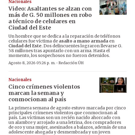
Nacionales
Video: Asaltantes se alzan con
más de G. 50 millones en robo
a técnico de celulares en
Ciudad del Este
Un hombre que se dedica a la reparación de teléfonos
celulares fue víctima de
asalto a mano armada
en
Ciudad del Este
. Dos delincuentes lograron llevarse G.
58 millones tras apuntarlo con un arma. Hasta el
momento, los sospechosos no fueron detenidos.
·
Agosto 8, 2026 05:26 p. m.
Redacción ÚH
Nacionales
Cinco crímenes violentos
marcan la semana y
conmocionan al país
La primera semana de agosto estuvo marcada por cinco
principales crímenes violentos que conmocionan al
país. Las víctimas son un recién nacido ahorcado con
un alambre y arrojado a una letrina, dos compradores
de oro y una mujer, asesinados a balazos, además de una
adolescente ahogada y desmembrada y un joven