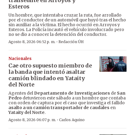
transeúnte en Arroyos y
Esteros
Un hombre, que intentaba cruzar la ruta, fue arrollado
por el conductor de un automóvil que huyó tras el hecho
sin auxiliar a la víctima. El hecho ocurrió en Arroyos y
Esteros. La Policía incautó el vehículo involucrado pero
no se dio a conocer la detención del conductor.
·
Agosto 8, 2026 06:52 p. m.
Redacción ÚH
Nacionales
Cae otro supuesto miembro de
la banda que intentó asaltar
camión blindado en Yataity
del Norte
Agentes del
Departamento de Investigaciones
de
San
Pedro
detuvieron este sábado a un hombre que contaba
con orden de captura por el caso que investiga el fallido
asalto a un camión transportador de caudales
en
Yataity del Norte
.
·
Agosto 8, 2026 06:07 p. m.
Carlos Aquino