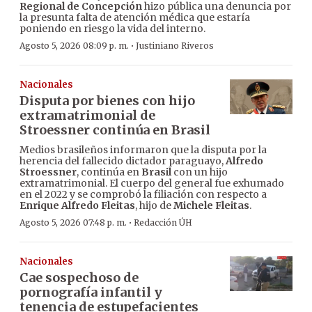
Regional de Concepción
hizo pública una denuncia por
la presunta falta de atención médica que estaría
poniendo en riesgo la vida del interno.
·
Agosto 5, 2026 08:09 p. m.
Justiniano Riveros
Nacionales
Disputa por bienes con hijo
extramatrimonial de
Stroessner continúa en Brasil
Medios brasileños informaron que la disputa por la
herencia del fallecido dictador paraguayo,
Alfredo
Stroessner
, continúa en
Brasil
con un hijo
extramatrimonial. El cuerpo del general fue exhumado
en el 2022 y se comprobó la filiación con respecto a
Enrique Alfredo Fleitas
, hijo de
Michele Fleitas
.
·
Agosto 5, 2026 07:48 p. m.
Redacción ÚH
Nacionales
Cae sospechoso de
pornografía infantil y
tenencia de estupefacientes