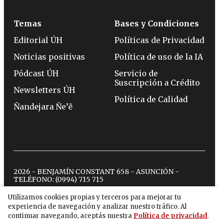
Temas
Bases y Condiciones
Editorial ÚH
Políticas de Privacidad
Noticias positivas
Política de uso de la IA
Pódcast ÚH
Servicio de
Suscripción a Crédito
Newsletters ÚH
Política de Calidad
Ñandejara Ñe’ẽ
2026 - BENJAMÍN CONSTANT 658 - ASUNCIÓN -
TELÉFONO:
(0994) 715 715
Utilizamos cookies propias y terceros para mejorar tu
experiencia de navegación y analizar nuestro tráfico. Al
twitter
instagram
facebook
tiktok
youtube
spotify
continuar navegando, aceptás nuestra
Política de privacidad
.