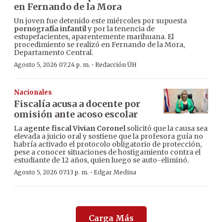
en Fernando de la Mora
Un joven fue detenido este miércoles por supuesta
pornografía infantil
y por la tenencia de
estupefacientes, aparentemente marihuana. El
procedimiento se realizó en Fernando de la Mora,
Departamento Central.
·
Agosto 5, 2026 07:24 p. m.
Redacción ÚH
Nacionales
Fiscalía acusa a docente por
omisión ante acoso escolar
La
agente fiscal Vivian Coronel
solicitó que la causa sea
elevada a juicio oral y sostiene que la profesora guía no
habría activado el protocolo obligatorio de protección,
pese a conocer situaciones de hostigamiento contra el
estudiante de 12 años, quien luego se auto-eliminó.
·
Agosto 5, 2026 07:13 p. m.
Edgar Medina
Carga Más