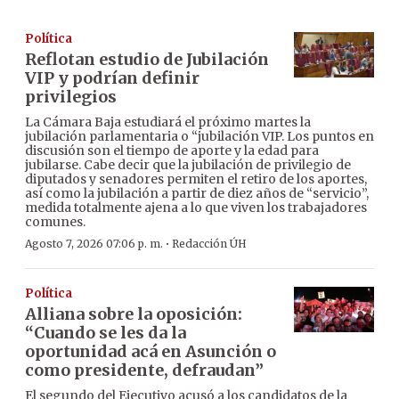
Política
Reflotan estudio de Jubilación
VIP y podrían definir
privilegios
La Cámara Baja estudiará el próximo martes la
jubilación parlamentaria o “jubilación VIP. Los puntos en
discusión son el tiempo de aporte y la edad para
jubilarse. Cabe decir que la jubilación de privilegio de
diputados y senadores permiten el retiro de los aportes,
así como la jubilación a partir de diez años de “servicio”,
medida totalmente ajena a lo que viven los trabajadores
comunes.
·
Agosto 7, 2026 07:06 p. m.
Redacción ÚH
Política
Alliana sobre la oposición:
“Cuando se les da la
oportunidad acá en Asunción o
como presidente, defraudan”
El segundo del Ejecutivo acusó a los candidatos de la