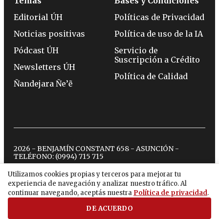
Temas
Bases y Condiciones
Editorial ÚH
Políticas de Privacidad
Noticias positivas
Política de uso de la IA
Pódcast ÚH
Servicio de
Suscripción a Crédito
Newsletters ÚH
Política de Calidad
Ñandejara Ñe’ẽ
2026 - BENJAMÍN CONSTANT 658 - ASUNCIÓN -
TELÉFONO:
(0994) 715 715
Utilizamos cookies propias y terceros para mejorar tu
experiencia de navegación y analizar nuestro tráfico. Al
twitter
instagram
facebook
tiktok
youtube
spotify
continuar navegando, aceptás nuestra
Política de privacidad
.
DE ACUERDO