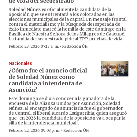
de vida del secuestrado
Soledad Núñez es oficialmente la candidata de la
oposición que se enfrentará a los colorados en las
elecciones municipales de la capital. Un mensaje frontal
contra el materialismo y la búsqueda desesperada de
éxito inmediato marcó la homilía de este domingo en la
Basílica de Nuestra Señora de los Milagros de Caacupé.
La familia del secuestrado pide al EPP pruebas de vida.
·
Febrero 23, 2026 07:13 a. m.
Redacción ÚH
Nacionales
¿Cómo fue el anuncio oficial
de Soledad Núñez como
candidata a intendenta de
Asunción?
Este domingo se dio a conocer a la ganadora de la
encuesta de la Alianza Unidos por Asunción, Soledad
Núñez. El encargado de anunciarla fue el gobernador
de Central, el liberal Ricardo Estigarribia, quien aseguró
que “en 2026 la candidata de la oposición va a ocupar la
silla de la intendencia municipal”.
·
Febrero 22, 2026 09:03 p. m.
Redacción ÚH