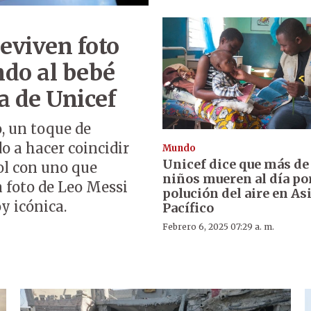
eviven foto
ndo al bebé
 de Unicef
o, un toque de
do a hacer coincidir
Mundo
Unicef dice que más de
ol con uno que
niños mueren al día por
a foto de Leo Messi
polución del aire en As
 icónica.
Pacífico
Febrero 6, 2025 07:29 a. m.