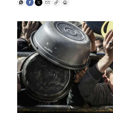
WhatsApp
Facebook
Twitter
Email
Copy
Print