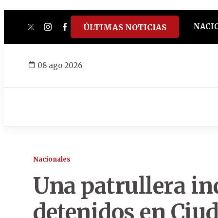
NACI
ÚLTIMAS NOTICIAS
twitter
instagram
facebook
tiktok
youtube
spotify
08 ago 2026
Nacionales
Una patrullera in
detenidos en Ciud