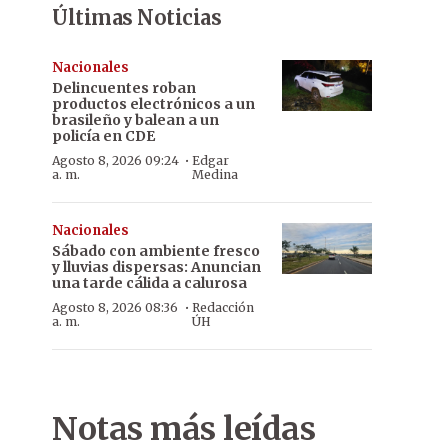
Últimas Noticias
Nacionales
Delincuentes roban
productos electrónicos a un
brasileño y balean a un
policía en CDE
·
Agosto 8, 2026 09:24
Edgar
a. m.
Medina
Nacionales
Sábado con ambiente fresco
y lluvias dispersas: Anuncian
una tarde cálida a calurosa
·
Agosto 8, 2026 08:36
Redacción
a. m.
ÚH
Notas más leídas