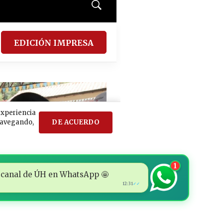
1
 al canal de ÚH en WhatsApp 🤩
12:31
✓✓