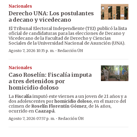
Nacionales
Derecho UNA: Los postulantes
a decano y vicedecano
El Tribunal Electoral Independiente (TEI) publicó la lista
oficial de candidaturas para las elecciones de Decano y
Vicedecano de la Facultad de Derecho y Ciencias
Sociales de la Universidad Nacional de Asunción (UNA).
·
Agosto 7, 2026 10:35 p. m.
Redacción ÚH
Nacionales
Caso Roselín: Fiscalía imputa
a tres detenidos por
homicidio doloso
La
Fiscalía
imputó este viernes a un joven de 21 años y a
dos adolescentes por
homicidio doloso
, en el marco del
crimen de
Roselín Florentín Gómez
, de 14 años,
ocurrido en
Caazapá
.
·
Agosto 7, 2026 07:57 p. m.
Redacción ÚH