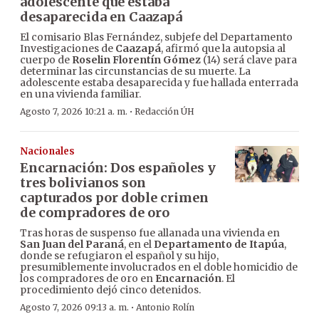
adolescente que estaba
desaparecida en Caazapá
El comisario Blas Fernández, subjefe del Departamento
Investigaciones de
Caazapá
, afirmó que la autopsia al
cuerpo de
Roselin Florentín Gómez
(14) será clave para
determinar las circunstancias de su muerte. La
adolescente estaba desaparecida y fue hallada enterrada
en una vivienda familiar.
·
Agosto 7, 2026 10:21 a. m.
Redacción ÚH
Nacionales
Encarnación: Dos españoles y
tres bolivianos son
capturados por doble crimen
de compradores de oro
Tras horas de suspenso fue allanada una vivienda en
San Juan del Paraná
, en el
Departamento de Itapúa
,
donde se refugiaron el español y su hijo,
presumiblemente involucrados en el doble homicidio de
los compradores de oro en
Encarnación
. El
procedimiento dejó cinco detenidos.
·
Agosto 7, 2026 09:13 a. m.
Antonio Rolín