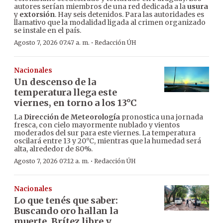
autores serían miembros de una red dedicada a la
usura
y
extorsión
. Hay seis detenidos. Para las autoridades es
llamativo que la modalidad ligada al crimen organizado
se instale en el país.
·
Agosto 7, 2026 07:47 a. m.
Redacción ÚH
Nacionales
Un descenso de la
temperatura llega este
viernes, en torno a los 13°C
La
Dirección de Meteorología
pronostica una jornada
fresca, con cielo mayormente nublado y vientos
moderados del sur para este viernes. La temperatura
oscilará entre 13 y 20°C, mientras que la humedad será
alta, alrededor de 80%.
·
Agosto 7, 2026 07:12 a. m.
Redacción ÚH
Nacionales
Lo que tenés que saber:
Buscando oro hallan la
muerte, Brítez libre y