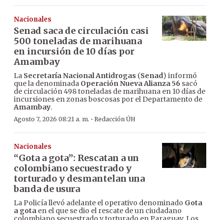
Nacionales
Senad saca de circulación casi
500 toneladas de marihuana
en incursión de 10 días por
Amambay
La
Secretaría Nacional Antidrogas
(
Senad
) informó
que la denominada
Operación Nueva Alianza 56
sacó
de circulación 498 toneladas de marihuana en 10 días de
incursiones en zonas boscosas por el Departamento de
Amambay
.
·
Agosto 7, 2026 08:21 a. m.
Redacción ÚH
Nacionales
“Gota a gota”: Rescatan a un
colombiano secuestrado y
torturado y desmantelan una
banda de usura
La Policía llevó adelante el operativo denominado
Gota
a gota
en el que se dio el rescate de un ciudadano
colombiano secuestrado y torturado en Paraguay. Los