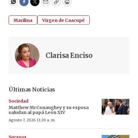
WhatsApp
Facebook
Twitter
Email
Copy
Print
Marilina
Virgen de Caacupé
Clarisa Enciso
Últimas Noticias
Sociedad
Matthew McConaughey y su esposa
saludan al papá León XIV
Agosto 7, 2026 11:20 a. m.
Sucesos