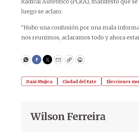
Radical Autentico (PLRA), manifestó que se
luego se aclaro.
“Hubo una confusión por una mala informac
nos reunimos, aclaramos todo y ahora est
WhatsApp
Facebook
Twitter
Email
Copy
Print
Dani Mujica
Ciudad del Este
Elecciones mu
Wilson Ferreira