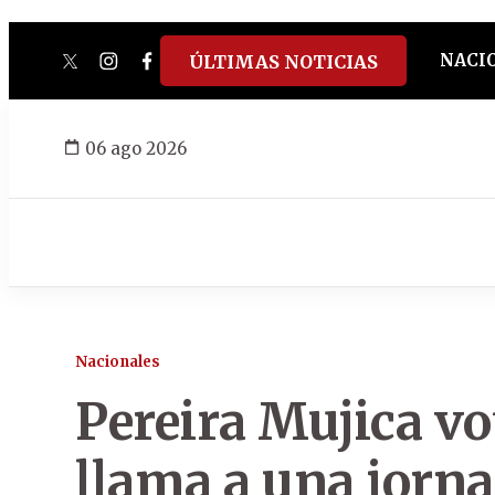
NACI
ÚLTIMAS NOTICIAS
twitter
instagram
facebook
tiktok
youtube
spotify
06 ago 2026
Nacionales
Pereira Mujica v
llama a una jorna