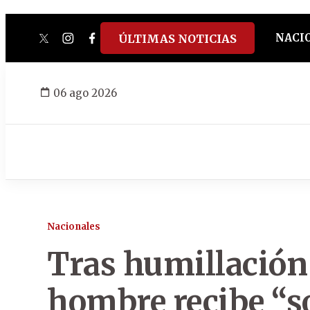
NACI
ÚLTIMAS NOTICIAS
twitter
instagram
facebook
tiktok
youtube
spotify
06 ago 2026
Nacionales
Tras humillación
hombre recibe “s