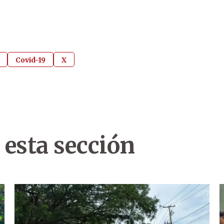
Covid-19
X
 esta sección