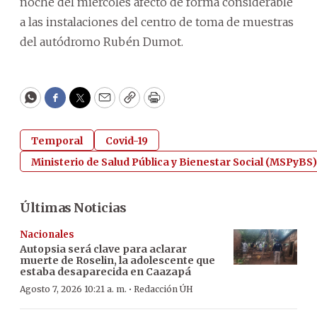
noche del miércoles afectó de forma considerable
a las instalaciones del centro de toma de muestras
del autódromo Rubén Dumot.
WhatsApp
Facebook
Twitter
Email
Copy
Print
Temporal
Covid-19
Ministerio de Salud Pública y Bienestar Social (MSPyBS)
Últimas Noticias
Nacionales
Autopsia será clave para aclarar
muerte de Roselin, la adolescente que
estaba desaparecida en Caazapá
·
Agosto 7, 2026 10:21 a. m.
Redacción ÚH