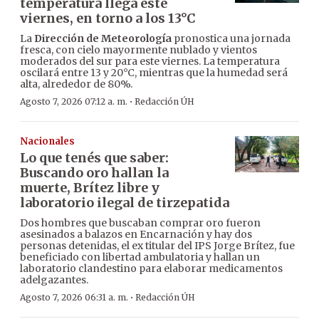
temperatura llega este
viernes, en torno a los 13°C
La
Dirección de Meteorología
pronostica una jornada
fresca, con cielo mayormente nublado y vientos
moderados del sur para este viernes. La temperatura
oscilará entre 13 y 20°C, mientras que la humedad será
alta, alrededor de 80%.
·
Agosto 7, 2026 07:12 a. m.
Redacción ÚH
Nacionales
Lo que tenés que saber:
Buscando oro hallan la
muerte, Brítez libre y
laboratorio ilegal de tirzepatida
Dos hombres que buscaban comprar oro fueron
asesinados a balazos en Encarnación y hay dos
personas detenidas, el ex titular del IPS Jorge Brítez, fue
beneficiado con libertad ambulatoria y hallan un
laboratorio clandestino para elaborar medicamentos
adelgazantes.
·
Agosto 7, 2026 06:31 a. m.
Redacción ÚH