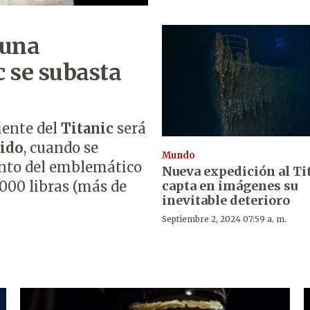
 una
c se subasta
iente del
Titanic
será
ido
, cuando se
Mundo
nto del emblemático
Nueva expedición al Ti
capta en imágenes su
.000 libras (más de
inevitable deterioro
Septiembre 2, 2024 07:59 a. m.