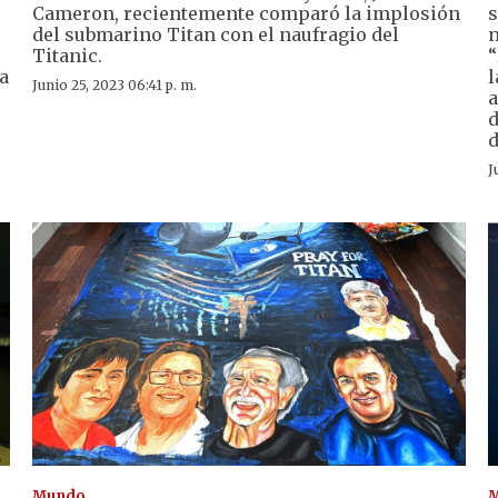
Cameron, recientemente comparó la implosión
s
del submarino Titan con el naufragio del
n
Titanic.
“
a
l
Junio 25, 2023 06:41 p. m.
a
d
d
J
Mundo