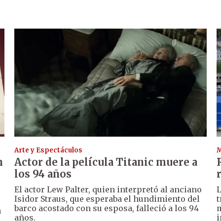
Arte y Espectáculos
n
Actor de la película Titanic muere a
los 94 años
El actor Lew Palter, quien interpretó al anciano
L
Isidor Straus, que esperaba el hundimiento del
t
barco acostado con su esposa, falleció a los 94
m
a
años.
i