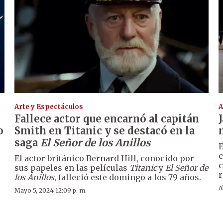
Arte y Espectáculos
A
Fallece actor que encarnó al capitán
o
Smith en Titanic y se destacó en la
saga
El Señor de los Anillos
E
c
El actor británico Bernard Hill, conocido por
c
sus papeles en las películas
Titanic
y
El Señor de
r
los Anillos
, falleció este domingo a los 79 años.
A
Mayo 5, 2024 12:09 p. m.