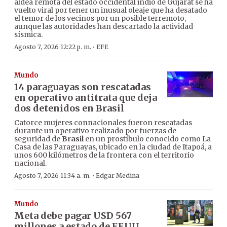
aldea remota del estado occidental indio de Gujarat se ha
vuelto viral por tener un inusual oleaje que ha desatado
el temor de los vecinos por un posible terremoto,
aunque las autoridades han descartado la actividad
sísmica.
·
Agosto 7, 2026 12:22 p. m.
EFE
Mundo
14 paraguayas son rescatadas
en operativo antitrata que deja
dos detenidos en Brasil
Catorce mujeres connacionales fueron rescatadas
durante un operativo realizado por fuerzas de
seguridad de
Brasil
en un prostíbulo conocido como La
Casa de las Paraguayas, ubicado en la ciudad de Itapoá, a
unos 600 kilómetros de la frontera con el territorio
nacional.
·
Agosto 7, 2026 11:34 a. m.
Edgar Medina
Mundo
Meta debe pagar USD 567
millones a estado de EEUU