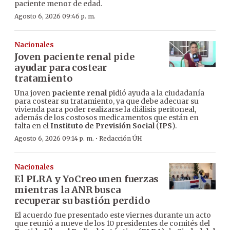
paciente menor de edad.
Agosto 6, 2026 09:46 p. m.
Nacionales
Joven paciente renal pide
ayudar para costear
tratamiento
Una joven
paciente renal
pidió ayuda a la ciudadanía
para costear su tratamiento, ya que debe adecuar su
vivienda para poder realizarse la diálisis peritoneal,
además de los costosos medicamentos que están en
falta en el
Instituto de Previsión Social
(
IPS
).
·
Agosto 6, 2026 09:14 p. m.
Redacción ÚH
Nacionales
El PLRA y YoCreo unen fuerzas
mientras la ANR busca
recuperar su bastión perdido
El acuerdo fue presentado este viernes durante un acto
que reunió a nueve de los 10 presidentes de comités del