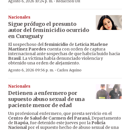
·
Agosto 6, 2026 10:24 p. m.
Redacción ÚH
Nacionales
Sigue prófugo el presunto
autor del feminicidio ocurrido
en Curuguaty
El sospechoso del
feminicidio
de
Leticia Marlene
Martínez Paredes
cuenta con orden de captura
internacional ante sospechas de que habría huido hacia
Brasil
. La víctima había denunciado violencia y
obtenido una orden de alejamiento.
·
Agosto 6, 2026 09:56 p. m.
Carlos Aquino
Nacionales
Detienen a enfermero por
supuesto abuso sexual de una
paciente menor de edad
Un profesional enfermero, que presta servicio en el
Centro de Salud de Carmen del Paraná
, Departamento
de
Itapúa
, fue detenido este jueves por la
Policía
Nacional
por el supuesto hecho de abuso sexual de una