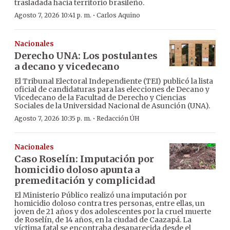
trasladada hacia territorio brasileño.
·
Agosto 7, 2026 10:41 p. m.
Carlos Aquino
Nacionales
Derecho UNA: Los postulantes
a decano y vicedecano
El Tribunal Electoral Independiente (TEI) publicó la lista
oficial de candidaturas para las elecciones de Decano y
Vicedecano de la Facultad de Derecho y Ciencias
Sociales de la Universidad Nacional de Asunción (UNA).
·
Agosto 7, 2026 10:35 p. m.
Redacción ÚH
Nacionales
Caso Roselín: Imputación por
homicidio doloso apunta a
premeditación y complicidad
El Ministerio Público realizó una imputación por
homicidio doloso contra tres personas, entre ellas, un
joven de 21 años y dos adolescentes por la cruel muerte
de Roselín, de 14 años, en la ciudad de Caazapá. La
víctima fatal se encontraba desaparecida desde el