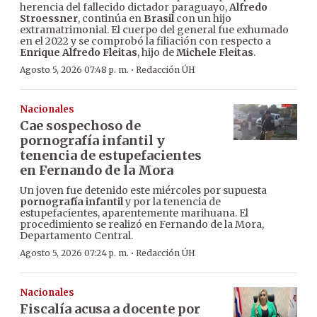
herencia del fallecido dictador paraguayo,
Alfredo
Stroessner
, continúa en
Brasil
con un hijo
extramatrimonial. El cuerpo del general fue exhumado
en el 2022 y se comprobó la filiación con respecto a
Enrique Alfredo Fleitas
, hijo de
Michele Fleitas
.
·
Agosto 5, 2026 07:48 p. m.
Redacción ÚH
Nacionales
Cae sospechoso de
pornografía infantil y
tenencia de estupefacientes
en Fernando de la Mora
Un joven fue detenido este miércoles por supuesta
pornografía infantil
y por la tenencia de
estupefacientes, aparentemente marihuana. El
procedimiento se realizó en Fernando de la Mora,
Departamento Central.
·
Agosto 5, 2026 07:24 p. m.
Redacción ÚH
Nacionales
Fiscalía acusa a docente por