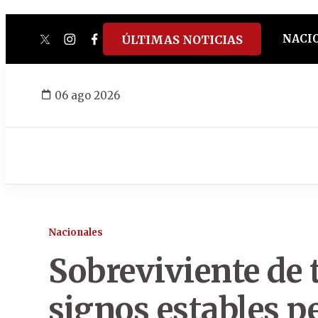
NACI
ÚLTIMAS NOTICIAS
twitter
instagram
facebook
tiktok
youtube
spotify
06 ago 2026
Nacionales
Sobreviviente de 
signos estables p