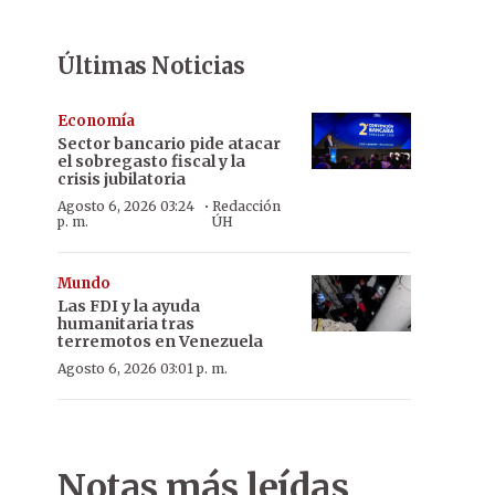
Últimas Noticias
Economía
Sector bancario pide atacar
el sobregasto fiscal y la
crisis jubilatoria
·
Agosto 6, 2026 03:24
Redacción
p. m.
ÚH
Mundo
Las FDI y la ayuda
humanitaria tras
terremotos en Venezuela
Agosto 6, 2026 03:01 p. m.
Notas más leídas