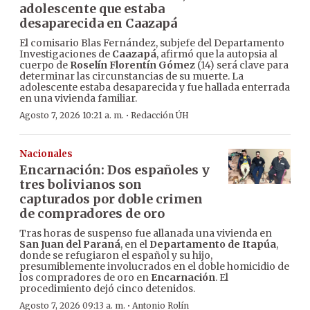
adolescente que estaba
desaparecida en Caazapá
El comisario Blas Fernández, subjefe del Departamento
Investigaciones de
Caazapá
, afirmó que la autopsia al
cuerpo de
Roselín Florentín Gómez
(14) será clave para
determinar las circunstancias de su muerte. La
adolescente estaba desaparecida y fue hallada enterrada
en una vivienda familiar.
·
Agosto 7, 2026 10:21 a. m.
Redacción ÚH
Nacionales
Encarnación: Dos españoles y
tres bolivianos son
capturados por doble crimen
de compradores de oro
Tras horas de suspenso fue allanada una vivienda en
San Juan del Paraná
, en el
Departamento de Itapúa
,
donde se refugiaron el español y su hijo,
presumiblemente involucrados en el doble homicidio de
los compradores de oro en
Encarnación
. El
procedimiento dejó cinco detenidos.
·
Agosto 7, 2026 09:13 a. m.
Antonio Rolín