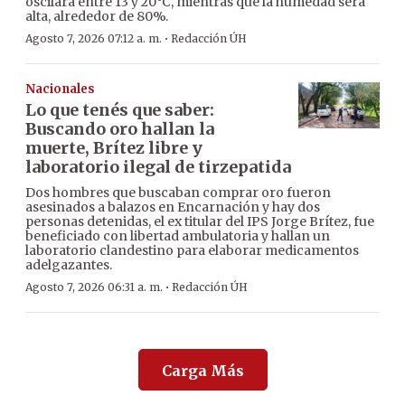
oscilará entre 13 y 20°C, mientras que la humedad será
alta, alrededor de 80%.
·
Agosto 7, 2026 07:12 a. m.
Redacción ÚH
Nacionales
Lo que tenés que saber:
Buscando oro hallan la
muerte, Brítez libre y
laboratorio ilegal de tirzepatida
Dos hombres que buscaban comprar oro fueron
asesinados a balazos en Encarnación y hay dos
personas detenidas, el ex titular del IPS Jorge Brítez, fue
beneficiado con libertad ambulatoria y hallan un
laboratorio clandestino para elaborar medicamentos
adelgazantes.
·
Agosto 7, 2026 06:31 a. m.
Redacción ÚH
Carga Más