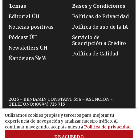
Temas
Bases y Condiciones
Editorial ÚH
Políticas de Privacidad
Noticias positivas
Política de uso de la IA
Pódcast ÚH
Servicio de
Suscripción a Crédito
Newsletters ÚH
Política de Calidad
Ñandejara Ñe’ẽ
2026 - BENJAMÍN CONSTANT 658 - ASUNCIÓN -
TELÉFONO:
(0994) 715 715
Utilizamos cookies propias y terceros para mejorar tu
experiencia de navegación y analizar nuestro tráfico. Al
twitter
instagram
facebook
tiktok
youtube
spotify
continuar navegando, aceptás nuestra
Política de privacidad
.
DE ACUERDO