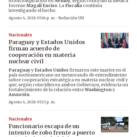
broncoaspiración en
Ñemby
, según confirmó la médica
forense
Magalí Enciso
. La
Fiscalía
continúa
investigando el hecho.
·
Agosto 4, 2026 05:14 p. m.
Redacción ÚH
Nacionales
Paraguay y Estados Unidos
firman acuerdo de
cooperación en materia
nuclear civil
Paraguay
y
Estados Unidos
firmaron este martes en el
país norteamericano un memorando de entendimiento
sobre cooperación estratégica en materia nuclear civil y
que, según coincidieron ambos Gobiernos, evidencia un
fortalecimiento de la relación entre
Washington
y
Asunción
.
Agosto 4, 2026 05:13 p. m.
Nacionales
Funcionario escapa de un
intento de robo frente a puerto