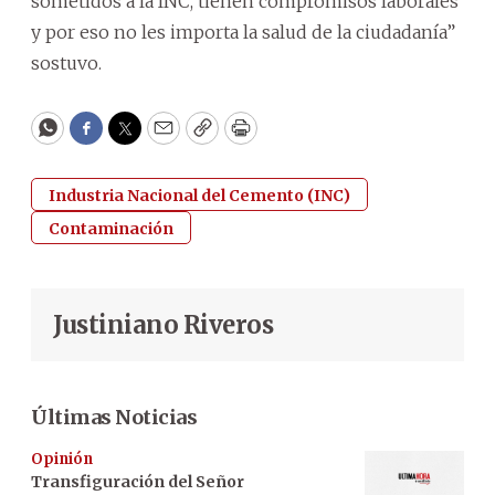
sometidos a la INC, tienen compromisos laborales
y por eso no les importa la salud de la ciudadanía”
sostuvo.
WhatsApp
Facebook
Twitter
Email
Copy
Print
Industria Nacional del Cemento (INC)
Contaminación
Justiniano Riveros
Últimas Noticias
Opinión
Transfiguración del Señor