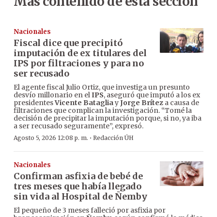
Más contenido de esta sección
Nacionales
Fiscal dice que precipitó
imputación de ex titulares del
IPS por filtraciones y para no
ser recusado
El agente fiscal Julio Ortiz, que investiga un presunto
desvío millonario en el
IPS
, aseguró que imputó a los ex
presidentes
Vicente Bataglia
y
Jorge Brítez
a causa de
filtraciones que complican la investigación. “Tomé la
decisión de precipitar la imputación porque, si no, ya iba
a ser recusado seguramente”, expresó.
·
Agosto 5, 2026 12:08 p. m.
Redacción ÚH
Nacionales
Confirman asfixia de bebé de
tres meses que había llegado
sin vida al Hospital de Ñemby
El pequeño de 3 meses falleció por asfixia por