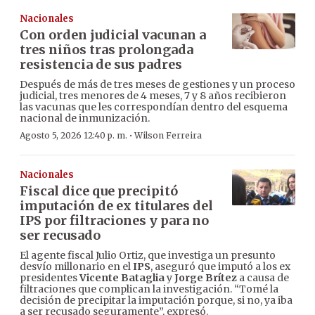
Nacionales
Con orden judicial vacunan a
tres niños tras prolongada
resistencia de sus padres
Después de más de tres meses de gestiones y un proceso
judicial, tres menores de 4 meses, 7 y 8 años recibieron
las vacunas que les correspondían dentro del esquema
nacional de inmunización.
·
Agosto 5, 2026 12:40 p. m.
Wilson Ferreira
Nacionales
Fiscal dice que precipitó
imputación de ex titulares del
IPS por filtraciones y para no
ser recusado
El agente fiscal Julio Ortiz, que investiga un presunto
desvío millonario en el
IPS
, aseguró que imputó a los ex
presidentes
Vicente Bataglia
y
Jorge Brítez
a causa de
filtraciones que complican la investigación. “Tomé la
decisión de precipitar la imputación porque, si no, ya iba
a ser recusado seguramente”, expresó.