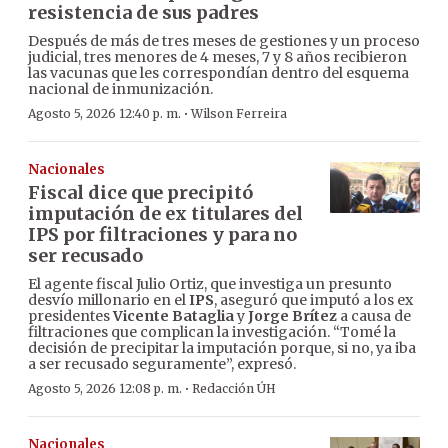
resistencia de sus padres
Después de más de tres meses de gestiones y un proceso
judicial, tres menores de 4 meses, 7 y 8 años recibieron
las vacunas que les correspondían dentro del esquema
nacional de inmunización.
·
Agosto 5, 2026 12:40 p. m.
Wilson Ferreira
Nacionales
Fiscal dice que precipitó
imputación de ex titulares del
IPS por filtraciones y para no
ser recusado
El agente fiscal Julio Ortiz, que investiga un presunto
desvío millonario en el
IPS
, aseguró que imputó a los ex
presidentes
Vicente Bataglia
y
Jorge Brítez
a causa de
filtraciones que complican la investigación. “Tomé la
decisión de precipitar la imputación porque, si no, ya iba
a ser recusado seguramente”, expresó.
·
Agosto 5, 2026 12:08 p. m.
Redacción ÚH
Nacionales