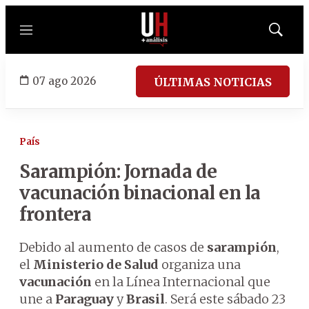
Menú
Mostrar
búsqued
07 ago 2026
ÚLTIMAS NOTICIAS
País
Sarampión: Jornada de
vacunación binacional en la
frontera
Debido al aumento de casos de
sarampión
,
el
Ministerio de Salud
organiza una
vacunación
en la Línea Internacional que
une a
Paraguay
y
Brasil
. Será este sábado 23