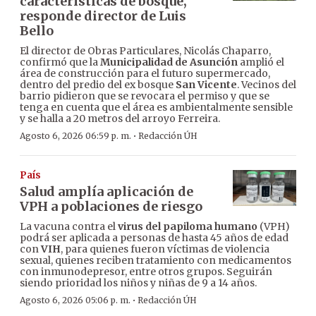
características de bosque,
responde director de Luis
Bello
El director de Obras Particulares, Nicolás Chaparro,
confirmó que la
Municipalidad de Asunción
amplió el
área de construcción para el futuro supermercado,
dentro del predio del ex bosque
San Vicente
. Vecinos del
barrio pidieron que se revocara el permiso y que se
tenga en cuenta que el área es ambientalmente sensible
y se halla a 20 metros del arroyo Ferreira.
·
Agosto 6, 2026 06:59 p. m.
Redacción ÚH
País
Salud amplía aplicación de
VPH a poblaciones de riesgo
La vacuna contra el
virus del papiloma humano
(VPH)
podrá ser aplicada a personas de hasta 45 años de edad
con
VIH
, para quienes fueron víctimas de violencia
sexual, quienes reciben tratamiento con medicamentos
con inmunodepresor, entre otros grupos. Seguirán
siendo prioridad los niños y niñas de 9 a 14 años.
·
Agosto 6, 2026 05:06 p. m.
Redacción ÚH