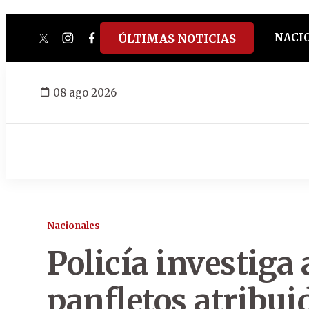
NACI
ÚLTIMAS NOTICIAS
twitter
instagram
facebook
tiktok
youtube
spotify
08 ago 2026
Nacionales
Policía investiga 
panfletos atribuid