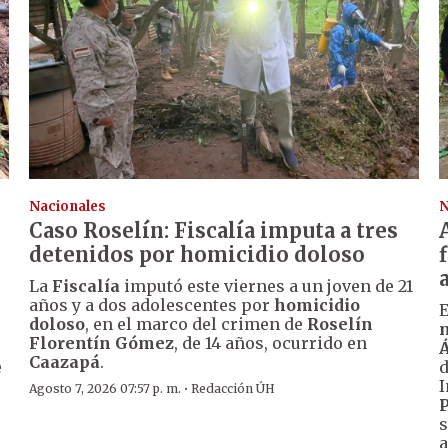
Nacionales
N
Caso Roselín: Fiscalía imputa a tres
detenidos por homicidio doloso
La
Fiscalía
imputó este viernes a un joven de 21
años y a dos adolescentes por
homicidio
E
doloso
, en el marco del crimen de
Roselín
m
Florentín Gómez
, de 14 años, ocurrido en
Á
Caazapá
.
e
I
·
Agosto 7, 2026 07:57 p. m.
Redacción ÚH
P
s
.
a