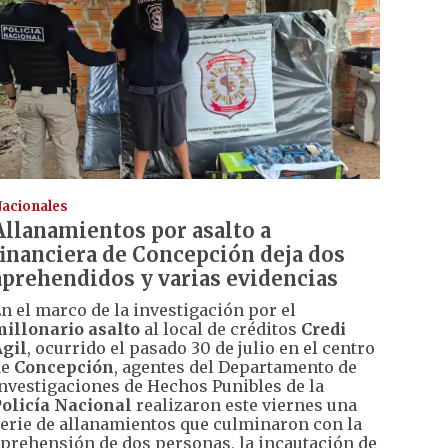
acionales
Allanamientos por asalto a
financiera de Concepción deja dos
aprehendidos y varias evidencias
n el marco de la investigación por el
illonario asalto
al local de créditos
Credi
gil
, ocurrido el pasado 30 de julio en el centro
de
Concepción
, agentes del Departamento de
nvestigaciones de Hechos Punibles de la
olicía Nacional
realizaron este viernes una
erie de allanamientos que culminaron con la
prehensión de dos personas, la incautación de