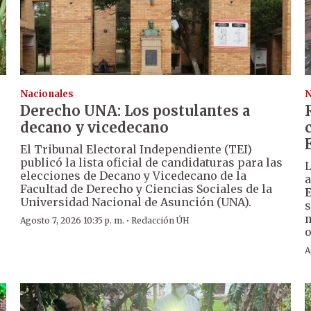
Nacionales
N
Derecho UNA: Los postulantes a
decano y vicedecano
El Tribunal Electoral Independiente (TEI)
publicó la lista oficial de candidaturas para las
L
elecciones de Decano y Vicedecano de la
a
Facultad de Derecho y Ciencias Sociales de la
Universidad Nacional de Asunción (UNA).
s
m
·
Agosto 7, 2026 10:35 p. m.
Redacción ÚH
o
A