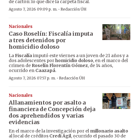
de cartón: lo que dice la carpeta fiscal.
·
Agosto 7, 2026 09:09 p. m.
Redacción ÚH
Nacionales
Caso Roselín: Fiscalía imputa
a tres detenidos por
homicidio doloso
La
Fiscalía
imputó este viernes a un joven de 21 años y a
dos adolescentes por
homicidio doloso
, en el marco del
crimen de
Roselín Florentín Gómez
, de 14 años,
ocurrido en
Caazapá
.
·
Agosto 7, 2026 07:57 p. m.
Redacción ÚH
Nacionales
Allanamientos por asalto a
financiera de Concepción deja
dos aprehendidos y varias
evidencias
En el marco de la investigación por el
millonario asalto
al local de créditos
Credi Ágil
, ocurrido el pasado 30 de