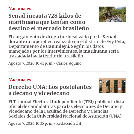
Nacionales
Senad incauta 728 kilos de
marihuana que tenían como
destino el mercado brasileño
El cargamento de droga fue localizado por la
Senad
,
durante un operativo realizado en el distrito de Yvy Pytã,
Departamento de
Canindeyú
. Según los datos
manejados por los intervinientes, la
marihuana
sería
trasladada hacia territorio brasileño.
·
Agosto 7, 2026 10:41 p. m.
Carlos Aquino
Nacionales
Derecho UNA: Los postulantes
a decano y vicedecano
El Tribunal Electoral Independiente (TEI) publicó la lista
oficial de candidaturas para las elecciones de Decano y
Vicedecano de la Facultad de Derecho y Ciencias
Sociales de la Universidad Nacional de Asunción (UNA).
·
Agosto 7, 2026 10:35 p. m.
Redacción ÚH