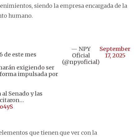
tenimientos, siendo la empresa encargada de la
ento humano.
— NPY
September
26 de este mes
Oficial
17, 2025
(@npyoficial)
umarán exigiendo ser
reforma impulsada por
a al Senado y las
icitaron…
so4yS
 elementos que tienen que ver con la