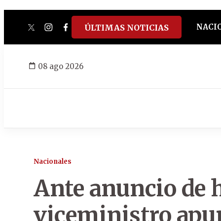
NACI
ÚLTIMAS NOTICIAS
twitter
instagram
facebook
tiktok
youtube
spotify
08 ago 2026
Nacionales
Ante anuncio de h
viceministro apun