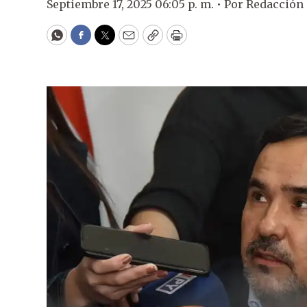
Septiembre 17, 2025 06:05 p. m. •
Por
Redacción
WhatsApp
Facebook
Twitter
Email
Copy
Print