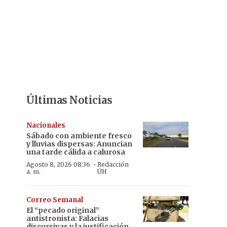
Últimas Noticias
Nacionales
Sábado con ambiente fresco
y lluvias dispersas: Anuncian
una tarde cálida a calurosa
·
Agosto 8, 2026 08:36
Redacción
a. m.
ÚH
Correo Semanal
El “pecado original”
antistronista: Falacias
discursivas y la justificación