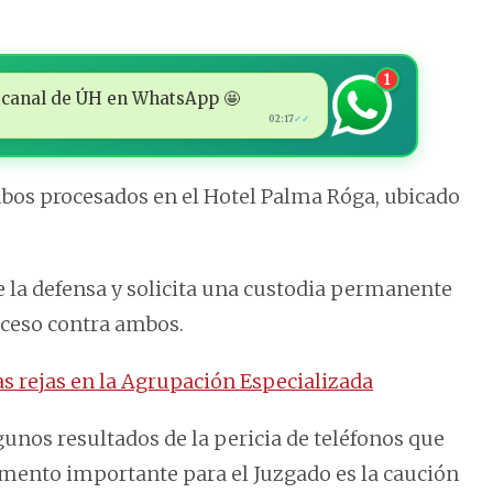
1
 al canal de ÚH en WhatsApp 🤩
02:17
✓✓
mbos procesados en el Hotel Palma Róga, ubicado
de la defensa y solicita una custodia permanente
roceso contra ambos.
s rejas en la Agrupación Especializada
gunos resultados de la pericia de teléfonos que
lemento importante para el Juzgado es la caución