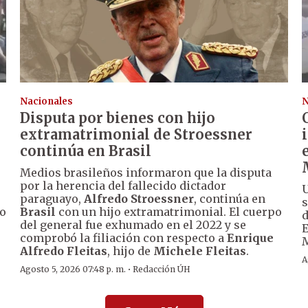
Nacionales
N
Disputa por bienes con hijo
extramatrimonial de Stroessner
continúa en Brasil
Medios brasileños informaron que la disputa
por la herencia del fallecido dictador
U
paraguayo,
Alfredo Stroessner
, continúa en
go
Brasil
con un hijo extramatrimonial. El cuerpo
d
del general fue exhumado en el 2022 y se
E
comprobó la filiación con respecto a
Enrique
M
Alfredo Fleitas
, hijo de
Michele Fleitas
.
A
·
Agosto 5, 2026 07:48 p. m.
Redacción ÚH