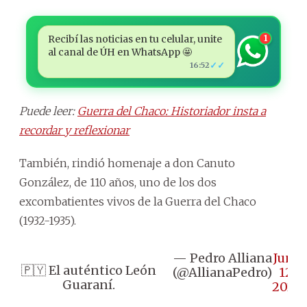
Recibí las noticias en tu celular, unite
1
al canal de ÚH en WhatsApp 🤩
✓✓
16:52
Puede leer:
Guerra del Chaco: Historiador insta a
recordar y reflexionar
También, rindió homenaje a don Canuto
González, de 110 años, uno de los dos
excombatientes vivos de la Guerra del Chaco
(1932-1935).
— Pedro Alliana
June
🇵🇾 El auténtico León
(@AllianaPedro)
12,
Guaraní.
2026