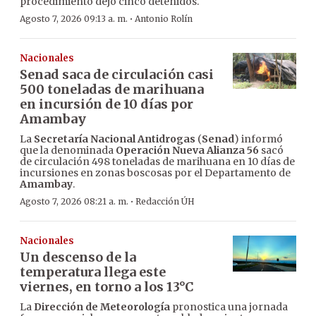
procedimiento dejó cinco detenidos.
·
Agosto 7, 2026 09:13 a. m.
Antonio Rolín
Nacionales
Senad saca de circulación casi
500 toneladas de marihuana
en incursión de 10 días por
Amambay
La
Secretaría Nacional Antidrogas
(
Senad
) informó
que la denominada
Operación Nueva Alianza 56
sacó
de circulación 498 toneladas de marihuana en 10 días de
incursiones en zonas boscosas por el Departamento de
Amambay
.
·
Agosto 7, 2026 08:21 a. m.
Redacción ÚH
Nacionales
Un descenso de la
temperatura llega este
viernes, en torno a los 13°C
La
Dirección de Meteorología
pronostica una jornada