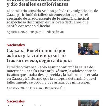
y dio detalles escalofriantes
El comisario Osvaldo Andino, jefe de Investigaciones de
Caazapá, brindó detalles estremecedores sobre el
asesinato de la adolescente de 14 años. El principal
sospechoso del crimen es un joven de 21 años que
habría confesado el hecho.
·
Agosto 7, 2026 12:14 p. m.
Redacción ÚH
Nacionales
Caazapá: Roselín murió por
asfixia y la violencia sufrió
tras su deceso, según autopsia
El médico forense
Pablo Lemir
confirmó la causa de
muerte de
Roselín Florentín Gómez
, la adolescente de
14 años que estaba desaparecida y la hallaron enterrada
en
Caazapá
. Informó que la autopsia determinó que el
fallecimiento se produjo por asfixia por inmersión.
·
Agosto 7, 2026 11:59 a. m.
Redacción ÚH
Nacionales