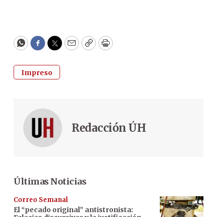
WhatsApp
Facebook
Twitter
Email
Copy
Print
Impreso
Redacción ÚH
Últimas Noticias
Correo Semanal
El “pecado original” antistronista: