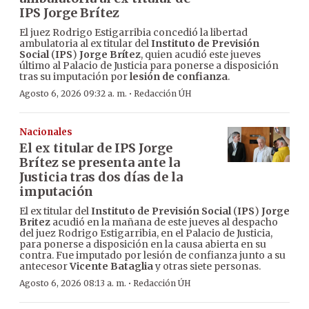
IPS Jorge Brítez
El juez Rodrigo Estigarribia concedió la libertad
ambulatoria al ex titular del
Instituto de Previsión
Social
(
IPS
)
Jorge Brítez
, quien acudió este jueves
último al Palacio de Justicia para ponerse a disposición
tras su imputación por
lesión de confianza
.
·
Agosto 6, 2026 09:32 a. m.
Redacción ÚH
Nacionales
El ex titular de IPS Jorge
Brítez se presenta ante la
Justicia tras dos días de la
imputación
El ex titular del
Instituto de Previsión Social
(
IPS
)
Jorge
Britez
acudió en la mañana de este jueves al despacho
del juez Rodrigo Estigarribia, en el Palacio de Justicia,
para ponerse a disposición en la causa abierta en su
contra. Fue imputado por lesión de confianza junto a su
antecesor
Vicente Bataglia
y otras siete personas.
·
Agosto 6, 2026 08:13 a. m.
Redacción ÚH