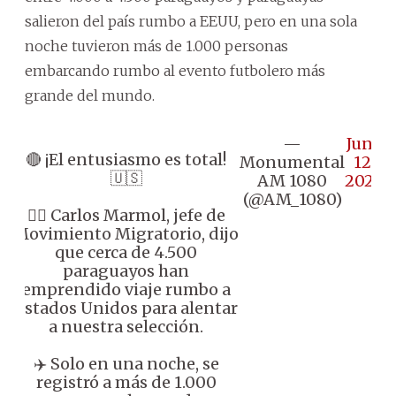
salieron del país rumbo a EEUU, pero en una sola
noche tuvieron más de 1.000 personas
embarcando rumbo al evento futbolero más
grande del mundo.
—
June
🔴 ¡El entusiasmo es total!
Monumental
12,
🇺🇸
AM 1080
2026
(@AM_1080)
👉🏼 Carlos Marmol, jefe de
Movimiento Migratorio, dijo
que cerca de 4.500
paraguayos han
emprendido viaje rumbo a
Estados Unidos para alentar
a nuestra selección.
✈️ Solo en una noche, se
registró a más de 1.000