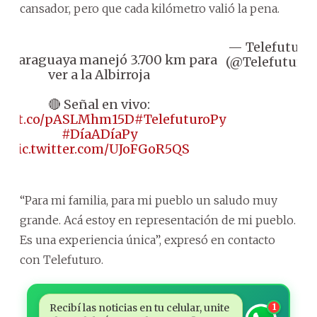
cansador, pero que cada kilómetro valió la pena.
— Telefuturo
🇾 Paraguaya manejó 3.700 km para
(@Telefuturo)
ver a la Albirroja
🔴 Señal en vivo:
ps://t.co/pASLMhm15D
#TelefuturoPy
#DíaADíaPy
pic.twitter.com/UJoFGoR5QS
“Para mi familia, para mi pueblo un saludo muy
grande. Acá estoy en representación de mi pueblo.
Es una experiencia única”, expresó en contacto
con Telefuturo.
Recibí las noticias en tu celular, unite
1