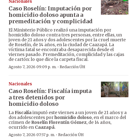
Nacionales
Caso Roselín: Imputación por
homicidio doloso apunta a
premeditación y complicidad
El Ministerio Público realizó una imputación por
homicidio doloso contra tres personas, entre ellas, un
joven de 21 años y dos adolescentes por la cruel muerte
de Roselín, de 14 años, en la ciudad de Caazapá. La
víctima fatal se encontraba desaparecida desde el
viernes pasado. Premeditación, complicidad y las cajas
de cartón: lo que dice la carpeta fiscal.
·
Agosto 7, 2026 09:09 p. m.
Redacción ÚH
Nacionales
Caso Roselín: Fiscalía imputa
a tres detenidos por
homicidio doloso
La
Fiscalía
imputó este viernes a un joven de 21 años y a
dos adolescentes por
homicidio doloso
, en el marco del
crimen de
Roselín Florentín Gómez
, de 14 años,
ocurrido en
Caazapá
.
·
Agosto 7, 2026 07:57 p. m.
Redacción ÚH