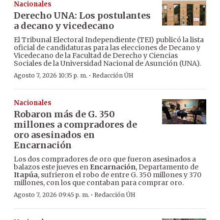
Nacionales
Derecho UNA: Los postulantes
a decano y vicedecano
El Tribunal Electoral Independiente (TEI) publicó la lista
oficial de candidaturas para las elecciones de Decano y
Vicedecano de la Facultad de Derecho y Ciencias
Sociales de la Universidad Nacional de Asunción (UNA).
·
Agosto 7, 2026 10:35 p. m.
Redacción ÚH
Nacionales
Robaron más de G. 350
millones a compradores de
oro asesinados en
Encarnación
Los dos compradores de oro que fueron asesinados a
balazos este jueves en
Encarnación
, Departamento de
Itapúa
, sufrieron el robo de entre G. 350 millones y 370
millones, con los que contaban para comprar oro.
·
Agosto 7, 2026 09:45 p. m.
Redacción ÚH