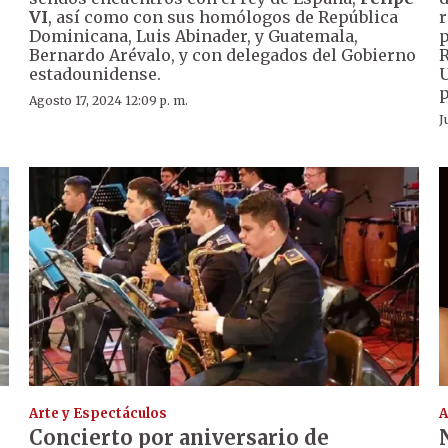
VI
, así como con sus homólogos de República
r
Dominicana, Luis Abinader, y Guatemala,
p
Bernardo Arévalo, y con delegados del Gobierno
R
estadounidense.
U
p
Agosto 17, 2024 12:09 p. m.
J
Arte y Espectáculos
A
Concierto por aniversario de