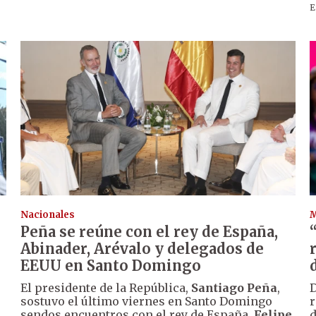
E
Nacionales
Peña se reúne con el rey de España,
Abinader, Arévalo y delegados de
EEUU en Santo Domingo
El presidente de la República,
Santiago Peña
,
D
sostuvo el último viernes en Santo Domingo
r
sendos encuentros con el rey de España,
Felipe
d