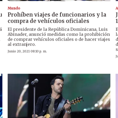
Mundo
A
u
Prohíben viajes de funcionarios y la
compra de vehículos oficiales
á
El presidente de la República Dominicana, Luis
E
Abinader, anunció medidas como la prohibición
l
n
de comprar vehículos oficiales o de hacer viajes
d
al extranjero.
d
s
Junio 20, 2021 08:10 p. m.
J