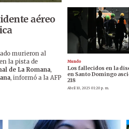
ccidente aéreo
ica
ivado murieron al
en la pista de
Mundo
Los fallecidos en la di
nal de La Romana
,
en Santo Domingo asci
cana
, informó a la AFP
218
Abril 10, 2025 01:20 p. m.