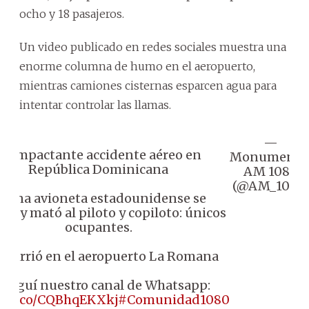
ocho y 18 pasajeros.
Un video publicado en redes sociales muestra una
enorme columna de humo en el aeropuerto,
mientras camiones cisternas esparcen agua para
intentar controlar las llamas.
—
🔴 Impactante accidente aéreo en
Monumenta
República Dominicana
AM 1080
(@AM_1080
 Una avioneta estadounidense se
lló y mató al piloto y copiloto: únicos
ocupantes.
 Ocurrió en el aeropuerto La Romana
 Seguí nuestro canal de Whatsapp:
://t.co/CQBhqEKXkj
#Comunidad1080