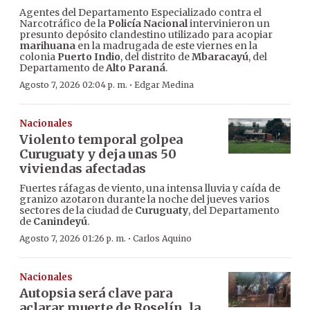
Agentes del Departamento Especializado contra el
Narcotráfico de la
Policía Nacional
intervinieron un
presunto depósito clandestino utilizado para acopiar
marihuana
en la madrugada de este viernes en la
colonia
Puerto Indio
, del distrito de
Mbaracayú
, del
Departamento de
Alto Paraná
.
·
Agosto 7, 2026 02:04 p. m.
Edgar Medina
Nacionales
Violento temporal golpea
Curuguaty y deja unas 50
viviendas afectadas
Fuertes ráfagas de viento, una intensa lluvia y caída de
granizo azotaron durante la noche del jueves varios
sectores de la ciudad de
Curuguaty
, del Departamento
de
Canindeyú
.
·
Agosto 7, 2026 01:26 p. m.
Carlos Aquino
Nacionales
Autopsia será clave para
aclarar muerte de Roselín, la