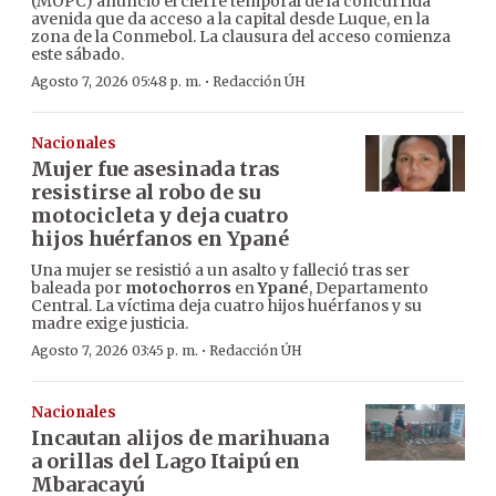
(MOPC) anunció el cierre temporal de la concurrida
avenida que da acceso a la capital desde Luque, en la
zona de la Conmebol. La clausura del acceso comienza
este sábado.
·
Agosto 7, 2026 05:48 p. m.
Redacción ÚH
Nacionales
Mujer fue asesinada tras
resistirse al robo de su
motocicleta y deja cuatro
hijos huérfanos en Ypané
Una mujer se resistió a un asalto y falleció tras ser
baleada por
motochorros
en
Ypané
, Departamento
Central. La víctima deja cuatro hijos huérfanos y su
madre exige justicia.
·
Agosto 7, 2026 03:45 p. m.
Redacción ÚH
Nacionales
Incautan alijos de marihuana
a orillas del Lago Itaipú en
Mbaracayú