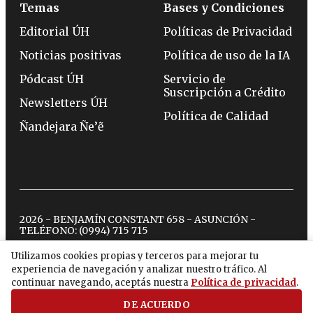
Temas
Bases y Condiciones
Editorial ÚH
Políticas de Privacidad
Noticias positivas
Política de uso de la IA
Pódcast ÚH
Servicio de
Suscripción a Crédito
Newsletters ÚH
Política de Calidad
Ñandejara Ñe’ẽ
2026 - BENJAMÍN CONSTANT 658 - ASUNCIÓN -
TELÉFONO:
(0994) 715 715
Utilizamos cookies propias y terceros para mejorar tu
experiencia de navegación y analizar nuestro tráfico. Al
twitter
instagram
facebook
tiktok
youtube
spotify
continuar navegando, aceptás nuestra
Política de privacidad
.
DE ACUERDO