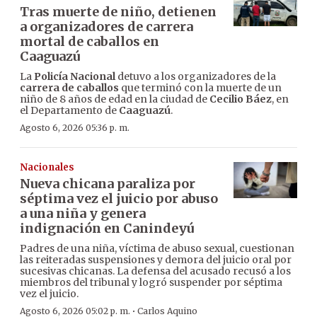
Tras muerte de niño, detienen
a organizadores de carrera
mortal de caballos en
Caaguazú
La
Policía Nacional
detuvo a los organizadores de la
carrera de caballos
que terminó con la muerte de un
niño de 8 años de edad en la ciudad de
Cecilio Báez
, en
el Departamento de
Caaguazú
.
Agosto 6, 2026 05:36 p. m.
Nacionales
Nueva chicana paraliza por
séptima vez el juicio por abuso
a una niña y genera
indignación en Canindeyú
Padres de una niña, víctima de abuso sexual, cuestionan
las reiteradas suspensiones y demora del juicio oral por
sucesivas chicanas. La defensa del acusado recusó a los
miembros del tribunal y logró suspender por séptima
vez el juicio.
·
Agosto 6, 2026 05:02 p. m.
Carlos Aquino