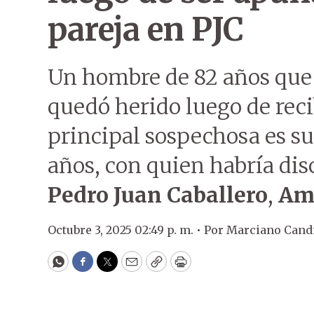
pareja en PJC
Un hombre de 82 años que 
quedó herido luego de reci
principal sospechosa es su
años, con quien habría dis
Pedro Juan Caballero
,
Am
Octubre 3, 2025 02:49 p. m. •
Por
Marciano Cand
WhatsApp
Facebook
Twitter
Email
Copy
Print