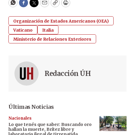
WhatsApp
Facebook
Twitter
Email
Copy
Print
Organización de Estados Americanos (OEA)
Vaticano
Italia
Ministerio de Relaciones Exteriores
Redacción ÚH
Últimas Noticias
Nacionales
Lo que tenés que saber: Buscando oro
hallan la muerte, Brítez libre y
laboratorio ilegal de tirzepatida