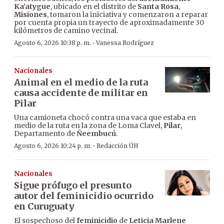
Ka’atygue
, ubicado en el distrito de
Santa Rosa
,
Misiones
, tomaron la iniciativa y comenzaron a reparar
por cuenta propia un trayecto de aproximadamente 30
kilómetros de camino vecinal.
·
Agosto 6, 2026 10:38 p. m.
Vanessa Rodríguez
Nacionales
Animal en el medio de la ruta
causa accidente de militar en
Pilar
Una camioneta chocó contra una vaca que estaba en
medio de la ruta en la zona de Loma Clavel,
Pilar
,
Departamento de
Ñeembucú
.
·
Agosto 6, 2026 10:24 p. m.
Redacción ÚH
Nacionales
Sigue prófugo el presunto
autor del feminicidio ocurrido
en Curuguaty
El sospechoso del
feminicidio
de
Leticia Marlene